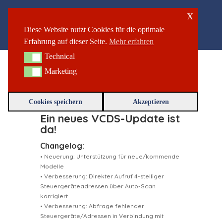
x
Diese Website nutzt Cookies für die optimale
Update 26.3.0 – Datenstand: 05.05.2026
Erfahrung auf dieser Seite.
Mehr erfahren
Mai 6, 2026
Technical
Technical
Marketing
Marketing
VCDS DRV 26.3 Datenstand: 05.05.2026
Cookies speichern
Akzeptieren
Changelog:
Ein neues VCDS-Update ist
da!
Changelog:
• Neuerung: Unterstützung für neue/kommende
Modelle
• Verbesserung: Direkter Aufruf 4-stelliger
Steuergeräteadressen über Auto-Scan
korrigiert
• Verbesserung: Abfrage fehlender
Steuergeräte/Adressen in Verbindung mit